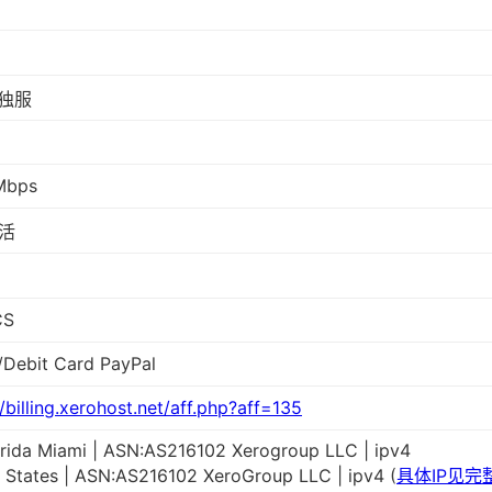
，独服
Mbps
活
CS
/Debit Card PayPal
//billing.xerohost.net/aff.php?aff=135
rida Miami | ASN:AS216102 Xerogroup LLC | ipv4
 States | ASN:AS216102 XeroGroup LLC | ipv4 (
具体IP见完