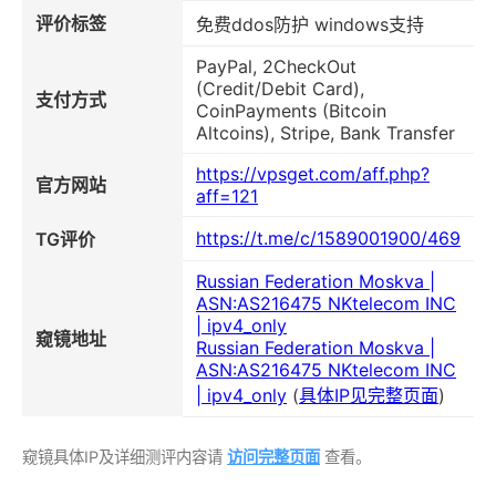
评价标签
免费ddos防护 windows支持
PayPal, 2CheckOut
(Credit/Debit Card),
支付方式
CoinPayments (Bitcoin
Altcoins), Stripe, Bank Transfer
https://vpsget.com/aff.php?
官方网站
aff=121
https://t.me/c/1589001900/469
TG评价
Russian Federation Moskva |
ASN:AS216475 NKtelecom INC
| ipv4_only
窥镜地址
Russian Federation Moskva |
ASN:AS216475 NKtelecom INC
| ipv4_only
(
具体IP见完整页面
)
窥镜具体IP及详细测评内容请
访问完整页面
查看。