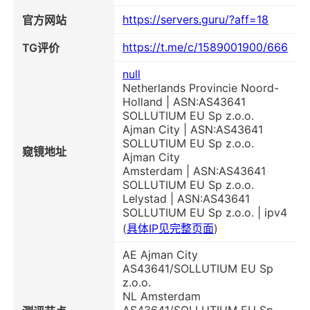
https://servers.guru/?aff=18
官方网站
https://t.me/c/1589001900/666
TG评价
null
Netherlands Provincie Noord-
Holland | ASN:AS43641
SOLLUTIUM EU Sp z.o.o.
Ajman City | ASN:AS43641
SOLLUTIUM EU Sp z.o.o.
窥镜地址
Ajman City
Amsterdam | ASN:AS43641
SOLLUTIUM EU Sp z.o.o.
Lelystad | ASN:AS43641
SOLLUTIUM EU Sp z.o.o. | ipv4
(
具体IP见完整页面
)
AE Ajman City
AS43641/SOLLUTIUM EU Sp
z.o.o.
NL Amsterdam