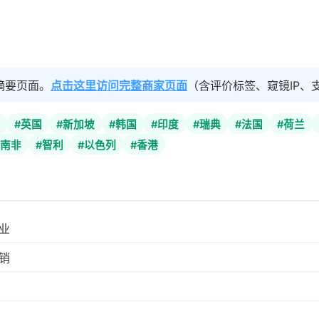
摘要页面。
点击这里访问完整商家页面
（含评价标签、窥镜IP、
#英国
#新加坡
#韩国
#印度
#瑞典
#法国
#荷兰
#南非
#智利
#以色列
#香港
业
销