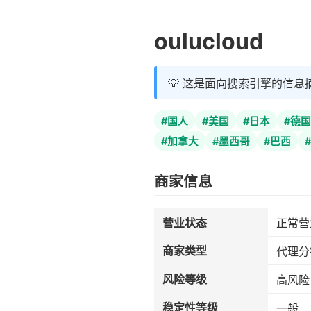
oulucloud
💡 这是面向搜索引擎的信息
#国人
#美国
#日本
#德国
#加拿大
#墨西哥
#巴西
商家信息
营业状态
正常营
商家类型
代理分
风险等级
高风险
稳定性等级
一般