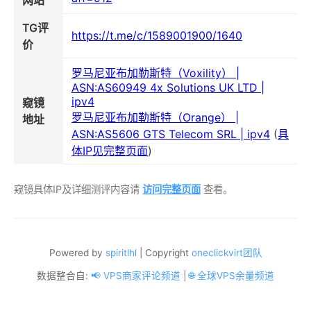
网站
TG评
https://t.me/c/1589001900/1640
价
罗马尼亚布加勒斯特（Voxility） |
ASN:AS60949 4x Solutions UK LTD |
ipv4
窥镜
罗马尼亚布加勒斯特（Orange） |
地址
ASN:AS5606 GTS Telecom SRL | ipv4
(
具
体IP见完整页面
)
窥镜具体IP及详细测评内容请
访问完整页面
查看。
Powered by
spiritlhl
| Copyright
oneclickvirt团队
数据整合自:
📢 VPS商家评论频道
|
🌐 全球VPS余量频道