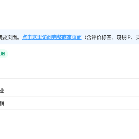
摘要页面。
点击这里访问完整商家页面
（含评价标签、窥镜IP、
斯坦
业
销