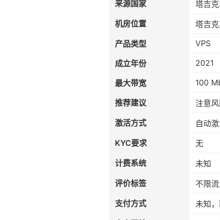
来源国家
塔吉克
机房位置
塔吉克
VPS
产品类型
2021
成立年份
100 M
最大带宽
推荐建议
注意风
激活方式
自动激
KYC要求
无
计费系统
未知
评价标签
不限流
支付方式
未知，