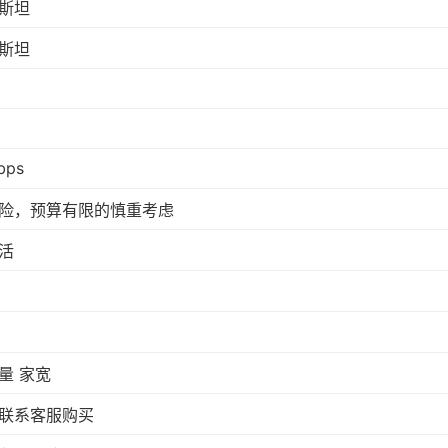
斯坦
斯坦
bps
险，预算有限的慎重考虑
活
量 家宽
联系客服购买