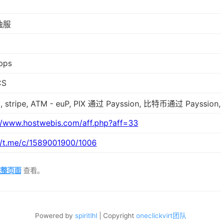
 独服
bps
CS
, stripe, ATM - euP, PIX 通过 Payssion, 比特币通过 Payssion,
//www.hostwebis.com/aff.php?aff=33
//t.me/c/1589001900/1006
完整页面
查看。
Powered by
spiritlhl
| Copyright
oneclickvirt团队