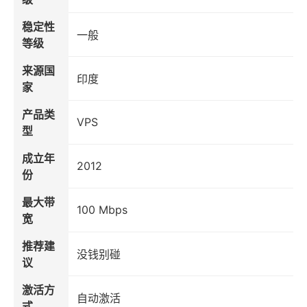
稳定性
一般
等级
来源国
印度
家
产品类
VPS
型
成立年
2012
份
最大带
100 Mbps
宽
推荐建
没钱别碰
议
激活方
自动激活
式