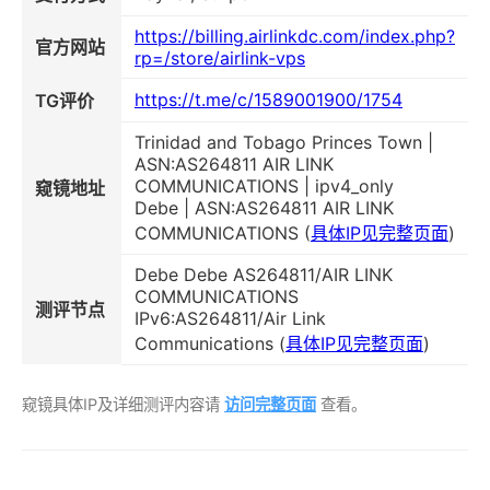
https://billing.airlinkdc.com/index.php?
官方网站
rp=/store/airlink-vps
https://t.me/c/1589001900/1754
TG评价
Trinidad and Tobago Princes Town |
ASN:AS264811 AIR LINK
COMMUNICATIONS | ipv4_only
窥镜地址
Debe | ASN:AS264811 AIR LINK
COMMUNICATIONS (
具体IP见完整页面
)
Debe Debe AS264811/AIR LINK
COMMUNICATIONS
测评节点
IPv6:AS264811/Air Link
Communications (
具体IP见完整页面
)
窥镜具体IP及详细测评内容请
访问完整页面
查看。